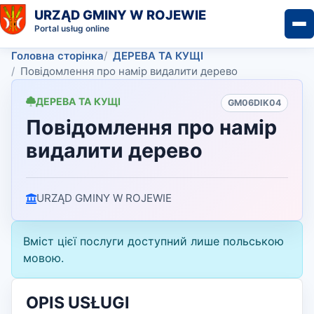
URZĄD GMINY W ROJEWIE
Portal usług online
Головна сторінка
ДЕРЕВА ТА КУЩІ
Повідомлення про намір видалити дерево
ДЕРЕВА ТА КУЩІ
GM06DIK04
Повідомлення про намір
видалити дерево
URZĄD GMINY W ROJEWIE
Вміст цієї послуги доступний лише польською
мовою.
OPIS USŁUGI