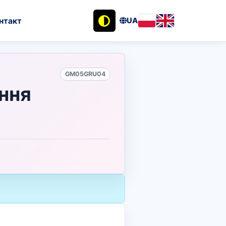
нтакт
UA
GM05GRU04
ння