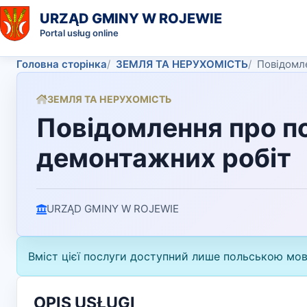
URZĄD GMINY W ROJEWIE
Portal usług online
Головна сторінка
ЗЕМЛЯ ТА НЕРУХОМІСТЬ
Повідомл
ЗЕМЛЯ ТА НЕРУХОМІСТЬ
Повідомлення про п
демонтажних робіт
URZĄD GMINY W ROJEWIE
Вміст цієї послуги доступний лише польською мо
OPIS USŁUGI