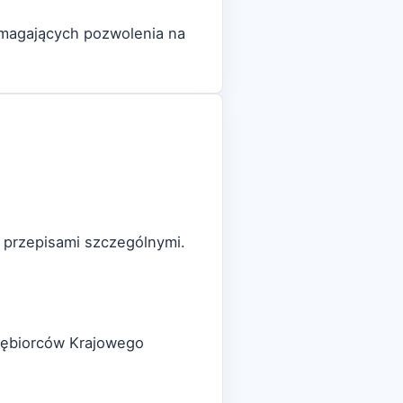
ymagających pozwolenia na
e przepisami szczególnymi.
siębiorców Krajowego