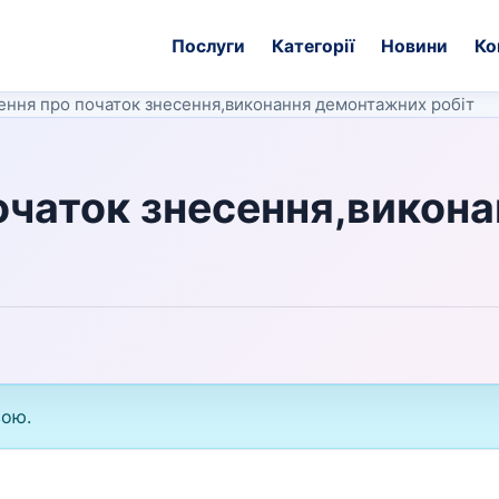
Послуги
Категорії
Новини
Ко
ення про початок знесення,виконання демонтажних робіт
очаток знесення,викона
вою.