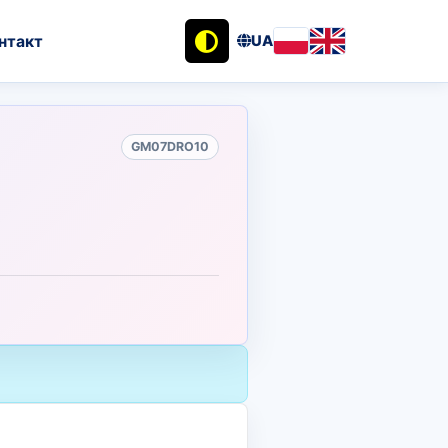
нтакт
UA
GM07DRO10