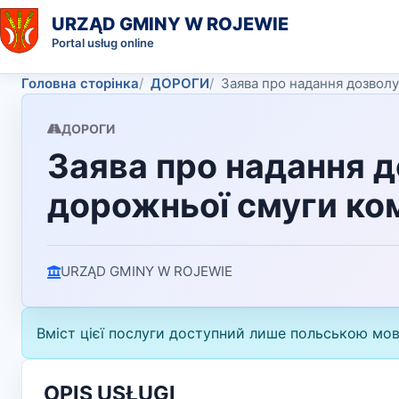
URZĄD GMINY W ROJEWIE
Portal usług online
Головна сторінка
ДОРОГИ
Заява про надання дозволу
ДОРОГИ
Заява про надання д
дорожньої смуги ко
URZĄD GMINY W ROJEWIE
Вміст цієї послуги доступний лише польською мо
OPIS USŁUGI