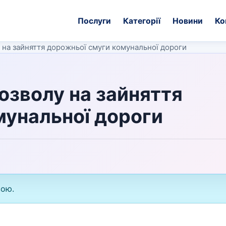
Послуги
Категорії
Новини
Ко
 на зайняття дорожньої смуги комунальної дороги
озволу на зайняття
мунальної дороги
вою.