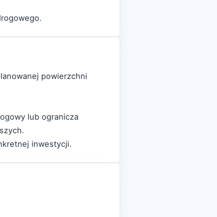
 drogowego.
 planowanej powierzchni
drogowy lub ogranicza
eszych.
retnej inwestycji.