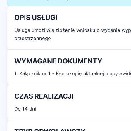
OPIS USŁUGI
Usługa umożliwia złożenie wniosku o wydanie wy
przestrzennego
WYMAGANE DOKUMENTY
1. Załącznik nr 1 - Kserokopię aktualnej mapy ewi
CZAS REALIZACJI
Do 14 dni