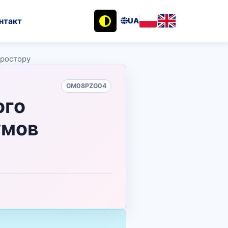
нтакт
UA
простору
GM08PZG04
ого
умов