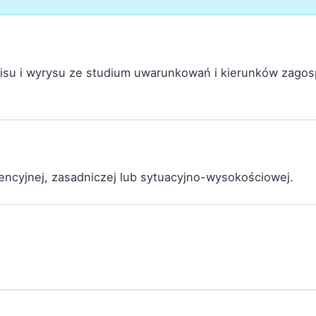
pisu i wyrysu ze studium uwarunkowań i kierunków zago
dencyjnej, zasadniczej lub sytuacyjno-wysokościowej.