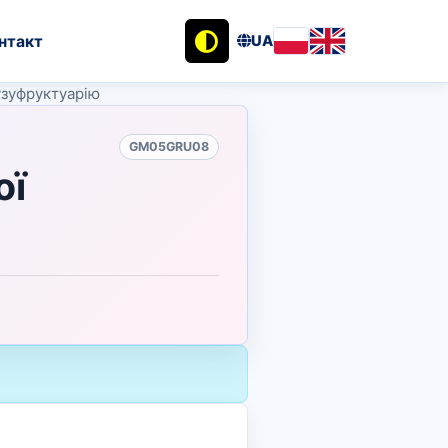
нтакт
UA
узуфруктуарію
GM05GRU08
ої