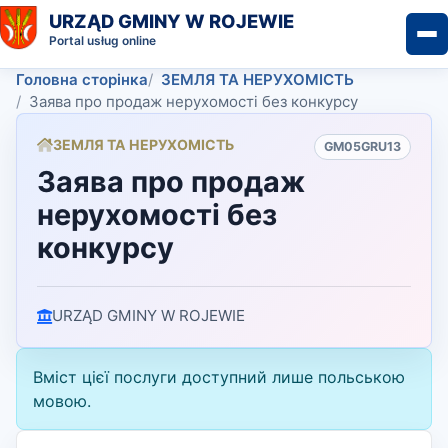
URZĄD GMINY W ROJEWIE
Portal usług online
Головна сторінка
ЗЕМЛЯ ТА НЕРУХОМІСТЬ
Заява про продаж нерухомості без конкурсу
ЗЕМЛЯ ТА НЕРУХОМІСТЬ
GM05GRU13
Заява про продаж
нерухомості без
конкурсу
URZĄD GMINY W ROJEWIE
Вміст цієї послуги доступний лише польською
мовою.