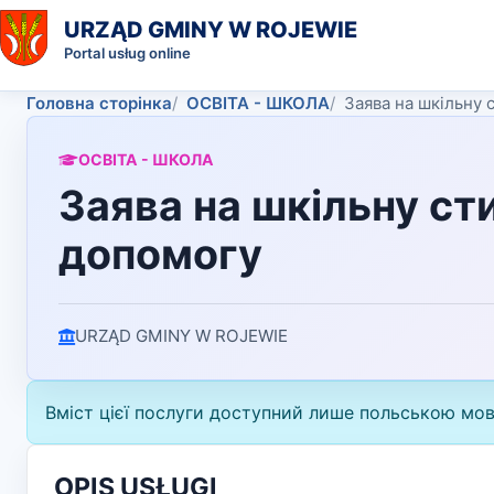
URZĄD GMINY W ROJEWIE
Portal usług online
Головна сторінка
ОСВІТА - ШКОЛА
Заява на шкільну 
ОСВІТА - ШКОЛА
Заява на шкільну ст
допомогу
URZĄD GMINY W ROJEWIE
Вміст цієї послуги доступний лише польською мо
OPIS USŁUGI