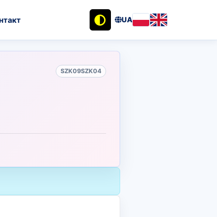
нтакт
UA
SZK09SZK04