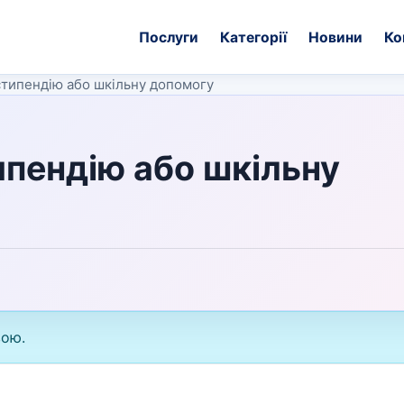
Послуги
Категорії
Новини
Ко
стипендію або шкільну допомогу
ипендію або шкільну
вою.