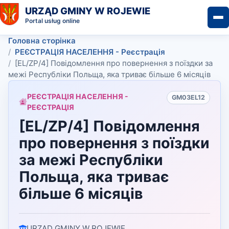
URZĄD GMINY W ROJEWIE
Portal usług online
Головна сторінка
РЕЄСТРАЦІЯ НАСЕЛЕННЯ - Реєстрація
[EL/ZP/4] Повідомлення про повернення з поїздки за
межі Республіки Польща, яка триває більше 6 місяців
РЕЄСТРАЦІЯ НАСЕЛЕННЯ -
GM03EL12
РЕЄСТРАЦІЯ
[EL/ZP/4] Повідомлення
про повернення з поїздки
за межі Республіки
Польща, яка триває
більше 6 місяців
URZĄD GMINY W ROJEWIE