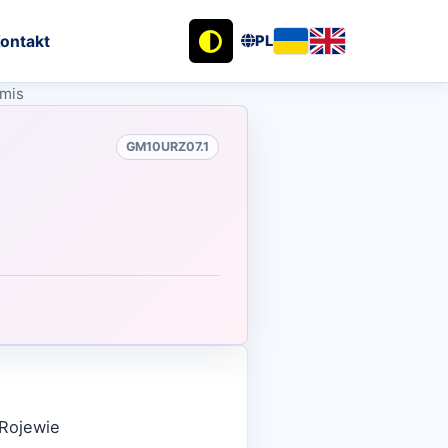
ontakt
PL
imis
GM10URZ07.1
 Rojewie