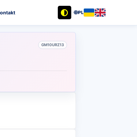
ontakt
PL
GM10URZ13