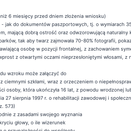
 niż 6 miesięcy przed dniem złożenia wniosku)
a - jak do dokumentów paszportowych, tj. o wymiarach 
em, mającą dobrą ostrość oraz odwzorowującą naturalny k
barków, tak aby twarz zajmowała 70-80% fotografii, poka
awiającą osobę w pozycji frontalnej, z zachowaniem symet
 wprost z otwartymi oczami nieprzesłoniętymi włosami, z
ądu wzroku może załączyć do
h z ciemnymi szkłami, wraz z orzeczeniem o niepełnospra
ci osoby, która ukończyła 16 lat, z powodu wrodzonej l
 27 sierpnia 1997 r. o rehabilitacji zawodowej i społecz
z. 573)
godnie z zasadami swojego wyznania
kryciu głowy, o ile wizerunek
m o przynależności do wspólnoty