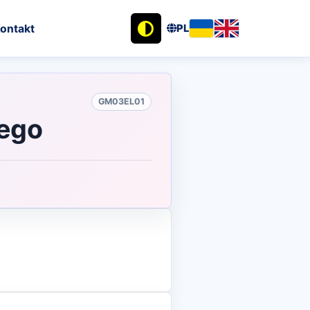
ontakt
PL
GM03EL01
tego