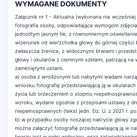
WYMAGANE DOKUMENTY
Załącznik nr 1 - Aktualna (wykonana nie wcześniej
fotografia osoby, odpowiadająca wymogom zdjęci
jednolitym jasnym tle, z równomiernym oświetleni
wizerunek od wierzchołka głowy do górnej części 
zwłaszcza źrenice, z widocznymi brwiami i przedst
głowy i okularów z ciemnymi szkłami, patrzącą na
zamkniętymi ustami.
a) osoba z wrodzonymi lub nabytymi wadami narz
wniosku fotografię przedstawiającą ją w okularac
życia lub orzeczeniem o stopniu niepełnosprawnoś
wzroku, wydane zgodnie z przepisami ustawy z dnia
niepełnosprawnych (tekst jedn. Dz. U. z 2021 r. po
b) w przypadku osoby noszącej nakrycie głowy z
można załączyć fotografię przedstawiającą ją w na
twarzy jest w pełni widoczny, wraz zaświadczenie