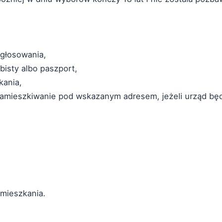
 głosowania,
isty albo paszport,
kania,
zamieszkiwanie pod wskazanym adresem, jeżeli urząd bę
mieszkania.