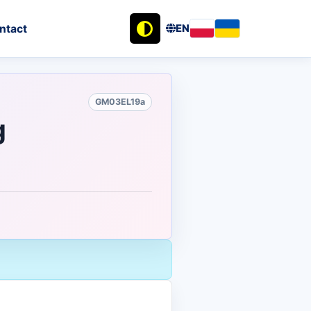
ntact
EN
GM03EL19a
g