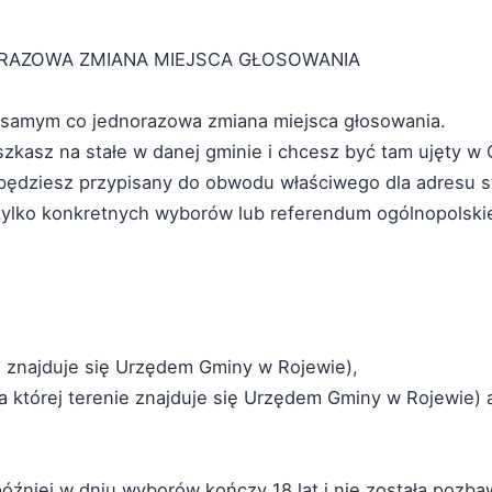
ORAZOWA ZMIANA MIEJSCA GŁOSOWANIA
m samym co jednorazowa zmiana miejsca głosowania.
szkasz na stałe w danej gminie i chcesz być tam ujęty w
ędziesz przypisany do obwodu właściwego dla adresu s
ylko konkretnych wyborów lub referendum ogólnopolskie
ie znajduje się Urzędem Gminy w Rojewie),
na której terenie znajduje się Urzędem Gminy w Rojewie)
óźniej w dniu wyborów kończy 18 lat i nie została pozb