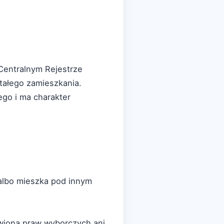
 Centralnym Rejestrze
tałego zamieszkania.
go i ma charakter
 albo mieszka pod innym
awiona praw wyborczych ani