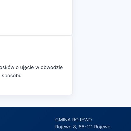
iosków o ujęcie w obwodzie
i sposobu
GMINA ROJEWO
Rojewo 8, 88-111 Rojewo