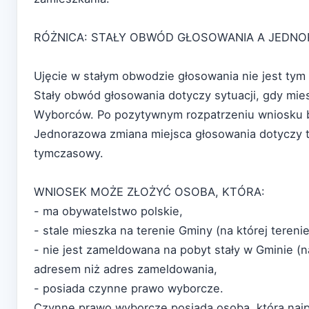
RÓŻNICA: STAŁY OBWÓD GŁOSOWANIA A JEDN
Ujęcie w stałym obwodzie głosowania nie jest ty
Stały obwód głosowania dotyczy sytuacji, gdy mie
Wyborców. Po pozytywnym rozpatrzeniu wniosku b
Jednorazowa zmiana miejsca głosowania dotyczy t
tymczasowy.
WNIOSEK MOŻE ZŁOŻYĆ OSOBA, KTÓRA:
- ma obywatelstwo polskie,
- stale mieszka na terenie Gminy (na której teren
- nie jest zameldowana na pobyt stały w Gminie (
adresem niż adres zameldowania,
- posiada czynne prawo wyborcze.
Czynne prawo wyborcze posiada osoba, która najp