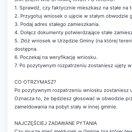
1. Sprawdź, czy faktycznie mieszkasz na stałe na 
2. Przygotuj wniosek o ujęcie w stałym obwodzie 
3. Podaj adres stałego zamieszkania.
4. Dołącz dokumenty potwierdzające stałe zamieszk
5. Złóż wniosek w Urzędzie Gminy (na której tereni
dostępna.
6. Poczekaj na weryfikację wniosku.
7. Po pozytywnym rozpatrzeniu zostaniesz ujęty 
CO OTRZYMASZ?
Po pozytywnym rozpatrzeniu wniosku zostaniesz u
Oznacza to, że będziesz głosować w obwodzie prz
zameldowania na pobyt stały w innej gminie.
NAJCZĘŚCIEJ ZADAWANE PYTANIA
Czy muszę mieć meldunek w Gminie (na której ter