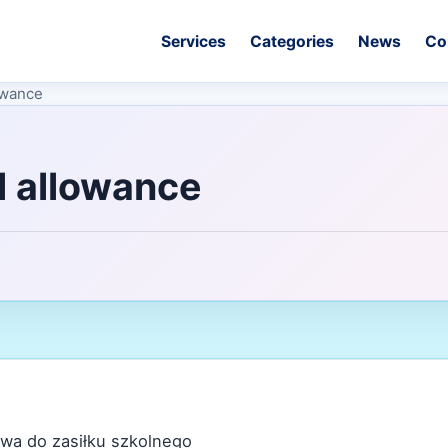
Services
Categories
News
Co
lowance
l allowance
awa do zasiłku szkolnego