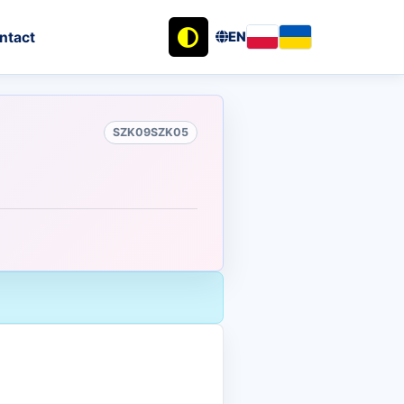
ntact
EN
SZK09SZK05