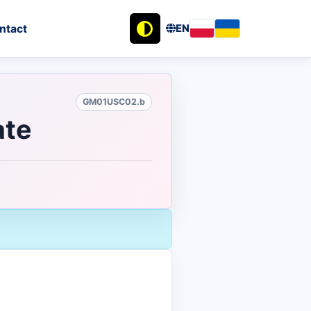
ntact
EN
GM01USC02.b
ate