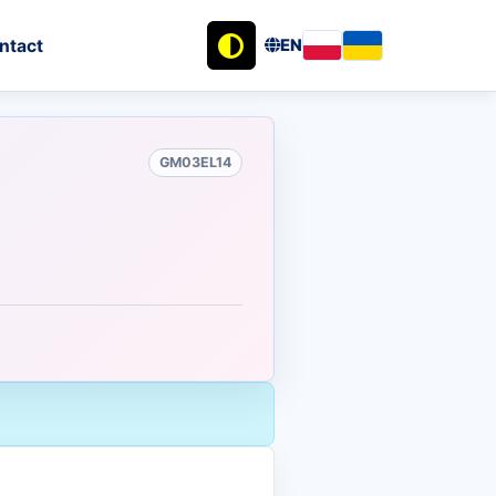
ntact
EN
GM03EL14