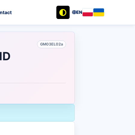
ntact
EN
GM03EL02a
ID